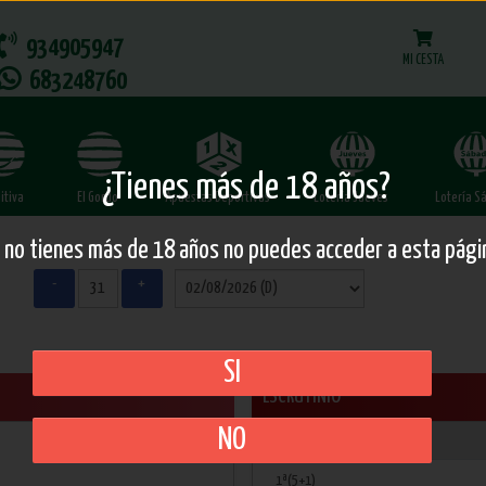
934905947
MI CESTA
683248760
¿Tienes más de 18 años?
itiva
El Gordo
Apuestas Deportivas
Lotería Jueves
Lotería S
i no tienes más de 18 años no puedes acceder a esta pági
-
+
SI
ESCRUTINIO
NO
Aciertos
Clave
1ª(5+1)