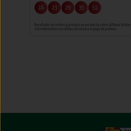
16
23
29
35
51
Resultados de sorteos y jornadas en periodo de cobro (últimos 90 días
Lista informativa sin validez oficial para el pago de premios.