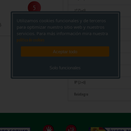
5
2ª (5+0)
Utilizamos cookies funcionales y de terceros
3ª (4+1)
).
para optimizar nuestro sitio web y nuestros
servicios. Para más información mira nuestra
4ª (4+0)
politica de cookies
5ª (3+1)
Aceptar todo
6ª (3+0)
Solo funcionales
7ª(2+1)
8ª (2+0)
Reintegro