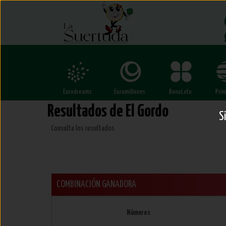
Resultados
del Gordo
Eurodreams
Euromillones
BonoLoto
Prim
Resultados de El Gordo
S
Consulta los resultados
COMBINACIÓN GANADORA
Números